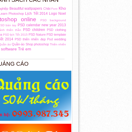
Kho
Beautiful wallpapers
nghiệp
Chibi
Font
Lịch Tết 2014
Logo
Noel
Learn Photoshop
toshop online
PSD background
PSD calendar new year 2013
SD bàn tay
PSD children
PSD clothing
nh thiên thần
oa
PSD Nature
PSD template
PSD lịch Tết 2015
ết 2014
PSD thiên nhiên đẹp
Psd wedding
Quần-áo
Shop photoshop
Quần áo
Thiên nhiên
- software
Trẻ em
UẢNG CÁO