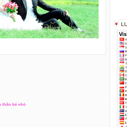
L
n thần bé nhỏ