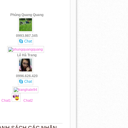
Phùng Quang Quang
0993.987.345
Lê Hà Trang
0996.626.420
Chat1
Chat2
ANH SÁCH CÁC NHÃN