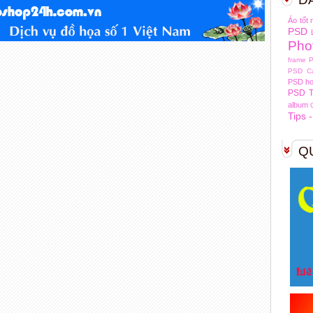
Áo tốt 
PSD
Pho
frame
P
PSD Cá
PSD h
PSD T
album
Tips 
Q